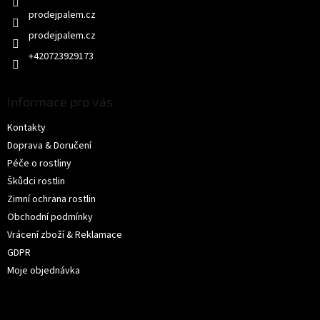
v
k
y
prodejpalem.cz
v
+420723929173
ý
p
i
s
Informace pro vás
u
Kontakty
Doprava & Doručení
Péče o rostliny
Škůdci rostlin
Zimní ochrana rostlin
Obchodní podmínky
Vrácení zboží & Reklamace
GDPR
Moje objednávka