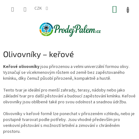
Přejít
NÁKUP
na
CZK
obsah
KOŠÍK
Olivovníky – keřové
Keřové olivovníky
jsou přirozenou a velmi univerzální formou olivy.
Vyznačují se vícekmenovým růstem od země bez zapěstovaného
kmínku, díky čemuž působí přirozeně, kompaktně a hustě.
Tento tvar je ideální pro menší zahrady, terasy, nádoby nebo jako
základní tvar pro další pěstování a budoucí zapěstování kmínku. Keřové
olivovníky jsou oblíbené také pro svou odolnost a snadnou údržbu.
Olivovníky v keřové formě lze ponechat v přirozeném vzhledu, nebo je
postupně tvarovat podle potřeby. Jsou vhodné především pro
venkovní pěstování s možností letnění a zimování v chráněném
prostoru.