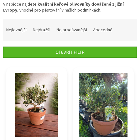
V nabídce najdete
kvalitní keřové olivovníky dovážené z jižní
Evropy
, vhodné pro pěstování v našich podmínkách.
Ř
a
Nejlevnější
Nejdražší
Nejprodávanější
Abecedně
z
e
n
OTEVŘÍT FILTR
í
p
V
r
ý
o
p
d
i
u
s
k
p
t
r
ů
o
d
u
k