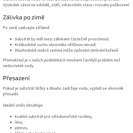
Výsledek závisí na odrůdě, stáří, zdravotním stavu i rozsahu poškození.
Zálivka po zimě
Po zimě zalévejte střídmě.
Substrát by měl mezi zálivkami částečně proschnout.
Krátkodobé sucho olivovníku většinou nevadí.
Dlouhodobě mokrá zemina může způsobit uhnívání kořenů.
Přemokření je v našich podmínkách mnohem častější problém než
nedostatek vody.
Přesazení
Pokud je substrát těžký a dlouho zadržuje vodu, vyplatí se olivovník
přesadit.
Ideální směs obsahuje:
kvalitní substrát pro středomořské rostliny,
lávu,
pemzu,