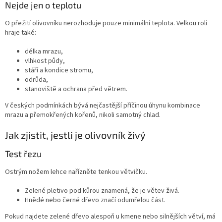
Nejde jen o teplotu
O přežití olivovníku nerozhoduje pouze minimální teplota. Velkou roli
hraje také:
délka mrazu,
vlhkost půdy,
stáří a kondice stromu,
odrůda,
stanoviště a ochrana před větrem.
V českých podmínkách bývá nejčastější příčinou úhynu kombinace
mrazu a přemokřených kořenů, nikoli samotný chlad.
Jak zjistit, jestli je olivovník živý
Test řezu
Ostrým nožem lehce nařízněte tenkou větvičku.
Zelené pletivo pod kůrou znamená, že je větev živá.
Hnědé nebo černé dřevo značí odumřelou část.
Pokud najdete zelené dřevo alespoň u kmene nebo silnějších větví, má