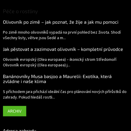
Péče o rostliny
Olivovník po zimě – jak poznat, že žije a jak mu pomoci
Po zimě mnoho olivovníků vypadá na první pohled bez života. Shodí
všechny listy, větve jsou šedé a m...
Jak pěstovat a zazimovat olivovník – kompletní průvodce
Olivovník evropský (Olea europaea) – ikonický strom Středomoří
Olivovník evropský (Olea europaea) j...
Banánovníky Musa basjoo a Maurelii: Exotika, která
zvládne i naše klima
S příchodem jara přichází ideální čas pro plánování nových přírůstků do
zahrady. Pokud hledáš rostli...
ARCHIV
Adresa zahrady