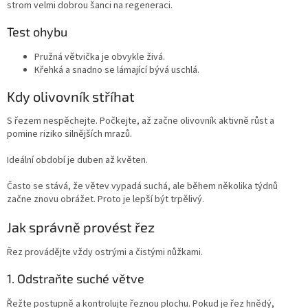
strom velmi dobrou šanci na regeneraci.
Test ohybu
Pružná větvička je obvykle živá.
Křehká a snadno se lámající bývá uschlá.
Kdy olivovník stříhat
S řezem nespěchejte. Počkejte, až začne olivovník aktivně růst a
pomine riziko silnějších mrazů.
Ideální období je duben až květen.
Často se stává, že větev vypadá suchá, ale během několika týdnů
začne znovu obrážet. Proto je lepší být trpělivý.
Jak správně provést řez
Řez provádějte vždy ostrými a čistými nůžkami.
1. Odstraňte suché větve
Řežte postupně a kontrolujte řeznou plochu. Pokud je řez hnědý,