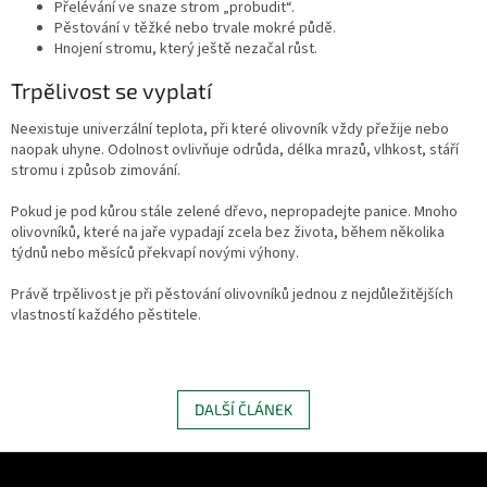
Přelévání ve snaze strom „probudit“.
Pěstování v těžké nebo trvale mokré půdě.
Hnojení stromu, který ještě nezačal růst.
Trpělivost se vyplatí
Neexistuje univerzální teplota, při které olivovník vždy přežije nebo
naopak uhyne. Odolnost ovlivňuje odrůda, délka mrazů, vlhkost, stáří
stromu i způsob zimování.
Pokud je pod kůrou stále zelené dřevo, nepropadejte panice. Mnoho
olivovníků, které na jaře vypadají zcela bez života, během několika
týdnů nebo měsíců překvapí novými výhony.
Právě trpělivost je při pěstování olivovníků jednou z nejdůležitějších
vlastností každého pěstitele.
DALŠÍ ČLÁNEK
Z
á