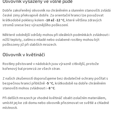
Olivovník vysazený ve volné půdě
Dobře zakořeněný olivovník na chráněném a slunném stanovišti zvládá
české zimy překvapivě dobře. Za orientační hranici lze považovat
krátkodobé poklesy kolem
-10 až -12 °C
, které většina zdravých
stromů snese bez výraznějšího poškození.
Některé odolnější odrůdy mohou při ideálních podmínkách zvládnout i
nižší teploty, zatímco mladé nebo oslabené rostliny mohou být
poškozeny již při slabších mrazech.
Olivovník v květináči
Rostliny pěstované v nádobách jsou výrazně citlivější, protože
kořenový bal promrzá ze všech stran.
Z našich zkušeností doporučujeme bez dodatečné ochrany počítat s
bezpečnou hranicí přibližně
-5 °C
, krátkodobě na dobře chráněném
stanovišti mohou zvládnout i
-8 °C
.
Při delších mrazech je vhodné květináč obalit izolačním materiálem,
umístit jej ke zdi domu nebo olivovník přezimovat ve světlé a chladné
místnosti.