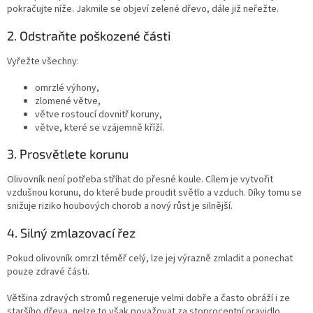
pokračujte níže. Jakmile se objeví zelené dřevo, dále již neřežte.
2. Odstraňte poškozené části
Vyřežte všechny:
omrzlé výhony,
zlomené větve,
větve rostoucí dovnitř koruny,
větve, které se vzájemně kříží.
3. Prosvětlete korunu
Olivovník není potřeba stříhat do přesné koule. Cílem je vytvořit
vzdušnou korunu, do které bude proudit světlo a vzduch. Díky tomu se
snižuje riziko houbových chorob a nový růst je silnější.
4. Silný zmlazovací řez
Pokud olivovník omrzl téměř celý, lze jej výrazně zmladit a ponechat
pouze zdravé části.
Většina zdravých stromů regeneruje velmi dobře a často obráží i ze
staršího dřeva, nelze to však považovat za stoprocentní pravidlo.