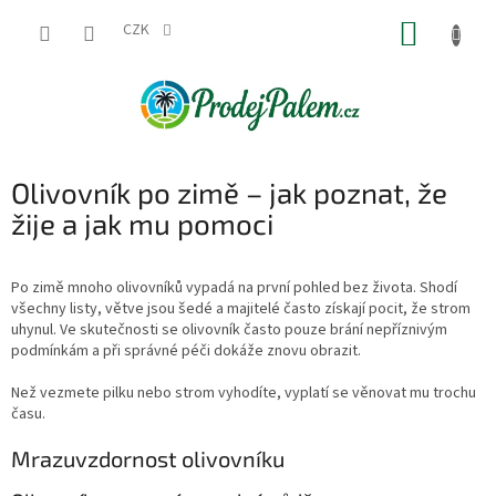
Přejít
NÁKUP
na
CZK
obsah
KOŠÍK
Olivovník po zimě – jak poznat, že
žije a jak mu pomoci
Po zimě mnoho olivovníků vypadá na první pohled bez života. Shodí
všechny listy, větve jsou šedé a majitelé často získají pocit, že strom
uhynul. Ve skutečnosti se olivovník často pouze brání nepříznivým
podmínkám a při správné péči dokáže znovu obrazit.
Než vezmete pilku nebo strom vyhodíte, vyplatí se věnovat mu trochu
času.
Mrazuvzdornost olivovníku