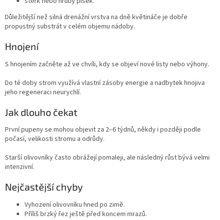
štěrk nebo hrubý písek.
Důležitější než silná drenážní vrstva na dně květináče je dobře
propustný substrát v celém objemu nádoby.
Hnojení
S hnojením začněte až ve chvíli, kdy se objeví nové listy nebo výhony.
Do té doby strom využívá vlastní zásoby energie a nadbytek hnojiva
jeho regeneraci neurychlí.
Jak dlouho čekat
První pupeny se mohou objevit za 2–6 týdnů, někdy i později podle
počasí, velikosti stromu a odrůdy.
Starší olivovníky často obrážejí pomaleji, ale následný růst bývá velmi
intenzivní.
Nejčastější chyby
Vyhození olivovníku hned po zimě.
Příliš brzký řez ještě před koncem mrazů.