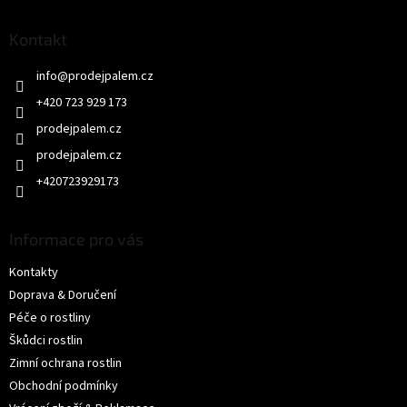
p
a
Kontakt
t
info
@
prodejpalem.cz
í
+420 723 929 173
prodejpalem.cz
+420723929173
Informace pro vás
Kontakty
Doprava & Doručení
Péče o rostliny
Škůdci rostlin
Zimní ochrana rostlin
Obchodní podmínky