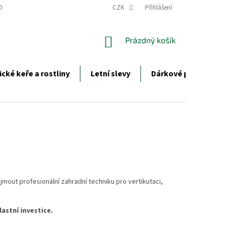
DCI ROSTLIN
ZIMNÍ OCHRANA ROSTLIN
CZK
Přihlášení
OBCHODNÍ PODMÍNKY
NÁKUPNÍ
Prázdný košík
KOŠÍK
ické keře a rostliny
Letní slevy
Dárkové poukazy
jmout profesionální zahradní techniku pro vertikutaci,
lastní investice.