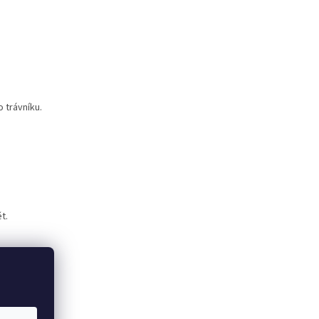
 trávníku.
t.