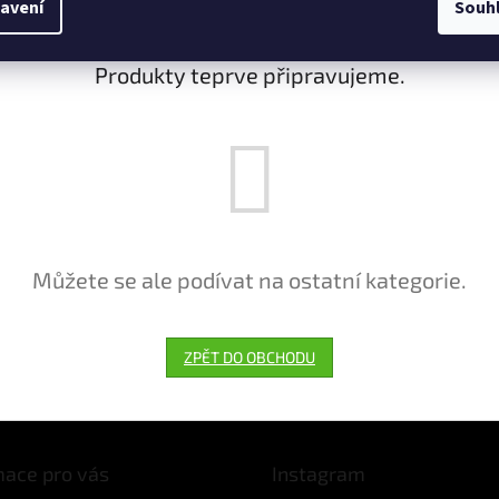
avení
Souh
Produkty teprve připravujeme.
Můžete se ale podívat na ostatní kategorie.
ZPĚT DO OBCHODU
mace pro vás
Instagram