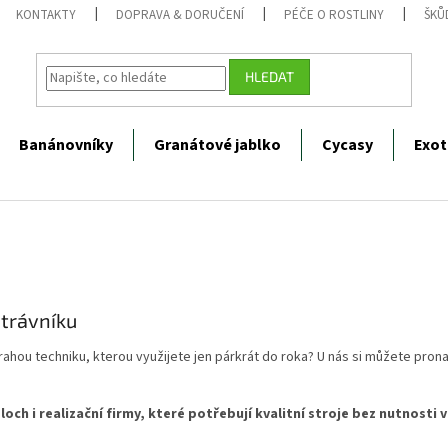
KONTAKTY
DOPRAVA & DORUČENÍ
PÉČE O ROSTLINY
ŠKŮ
HLEDAT
Banánovníky
Granátové jablko
Cycasy
Exot
 trávníku
ahou techniku, kterou využijete jen párkrát do roka? U nás si můžete prona
och i realizační firmy, které potřebují kvalitní stroje bez nutnosti v