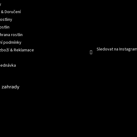
y
 & Doručení
ostliny
ostlin
hrana rostlin
í podmínky
Sledovat na Instagra
 zboží & Reklamace
jednávka
 zahrady