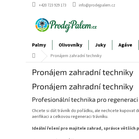
Přejít
+420 723 929 173
info@prodejpalem.cz
na
obsah
Palmy
Olivovníky
Juky
Agáve
Domů
Pronájem zahradní techniky
Pronájem zahradní techniky
Pronájem zahradní techniky
Profesionální technika pro regeneraci
Chcete si dát trávník do pořádku, ale nechcete kupovat dr
aerifikaci a celkovou regeneraci trávníku.
Ideální řešení pro majitele zahrad, správce větších pl