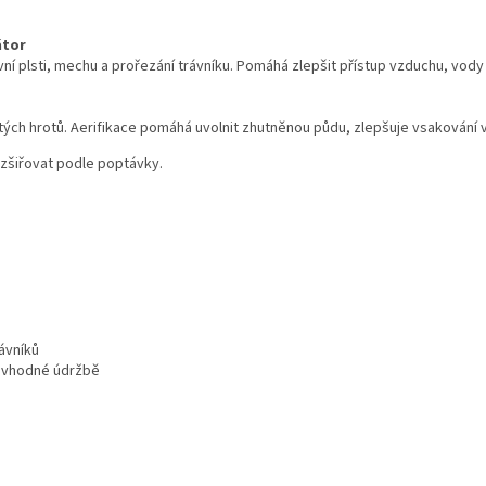
átor
í plsti, mechu a prořezání trávníku. Pomáhá zlepšit přístup vzduchu, vody 
ch hrotů. Aerifikace pomáhá uvolnit zhutněnou půdu, zlepšuje vsakování vo
zšiřovat podle poptávky.
ávníků
nevhodné údržbě