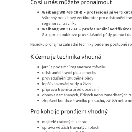
Co si u nás můžete pronajmout
Weibang WB 486 CR-B – profesionální vertikut
Výkonný benzínový vertikutátor pro odstranění travn
regeneraci trávníku.
Weibang WB 517 AC – profesionální aerifikátor
Stroj pro hloubkové provzdušnění půdy pomocí dutý
Nabídku pronájmu zahradní techniky budeme postupně ro
K čemu je technika vhodná
jarní a podzimní regenerace trávníku
odstranění travní plsti a mechu
provzdušnění zhutněné půdy
lepší vsakování vody a živin
příprava trávníku před doséváním
obnova namáhaných, řídkých nebo zanedbaných tr
zlepšení kondice trávníku po suchu, zátěži nebo 
Pro koho je pronájem vhodný
majitelé rodinných zahrad
správci větších travnatých ploch