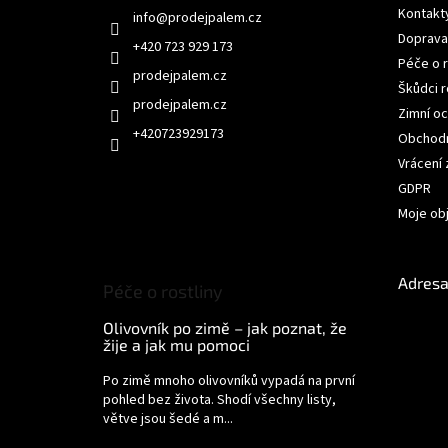
a
Kontakt
info
@
prodejpalem.cz
t
Doprava
í
+420 723 929 173
Péče o r
Škůdci r
prodejpalem.cz
Zimní oc
+420723929173
Obchodn
Vrácení
GDPR
Moje ob
Adresa
Péče o rostliny
Olivovník po zimě – jak poznat, že
žije a jak mu pomoci
Po zimě mnoho olivovníků vypadá na první
pohled bez života. Shodí všechny listy,
větve jsou šedé a m...