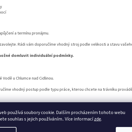
hy
mocí
apůjčení a termínu pronájmu.
avolejte. Rádi vám doporučíme vhodný stroj podle velikosti a stavu vašeho
možné domluvit individuální podmínky.
é Vodě u Chlumce nad Cidlinou.
oručíme vhodný postup podle typu práce, kterou chcete na trávníku provádě
adce Králové, Pardubic, Kolína, Poděbrad i okolí.
web používá soubory cookie. Dalším procházením tohoto webu
jete souhlas s jejich používáním.. Více informací
zde
.