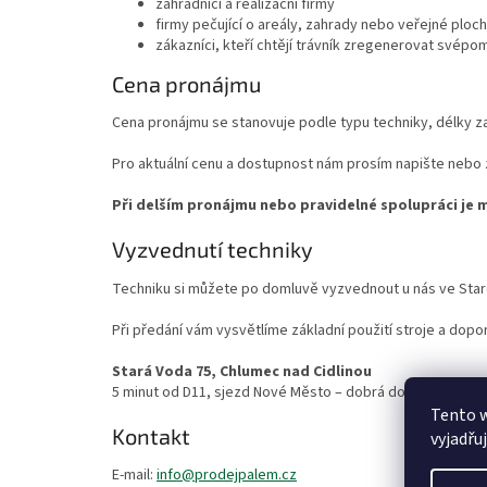
zahradníci a realizační firmy
firmy pečující o areály, zahrady nebo veřejné ploc
zákazníci, kteří chtějí trávník zregenerovat svépo
Cena pronájmu
Cena pronájmu se stanovuje podle typu techniky, délky z
Pro aktuální cenu a dostupnost nám prosím napište nebo z
Při delším pronájmu nebo pravidelné spolupráci je 
Vyzvednutí techniky
Techniku si můžete po domluvě vyzvednout u nás ve Star
Při předání vám vysvětlíme základní použití stroje a dop
Stará Voda 75, Chlumec nad Cidlinou
5 minut od D11, sjezd Nové Město – dobrá dostupnost z Hr
Tento 
Kontakt
vyjadřu
E-mail:
info@prodejpalem.cz