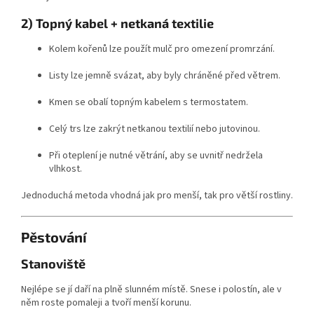
2) Topný kabel + netkaná textilie
Kolem kořenů lze použít mulč pro omezení promrzání.
Listy lze jemně svázat, aby byly chráněné před větrem.
Kmen se obalí topným kabelem s termostatem.
Celý trs lze zakrýt netkanou textilií nebo jutovinou.
Při oteplení je nutné větrání, aby se uvnitř nedržela
vlhkost.
Jednoduchá metoda vhodná jak pro menší, tak pro větší rostliny.
Pěstování
Stanoviště
Nejlépe se jí daří na plně slunném místě. Snese i polostín, ale v
něm roste pomaleji a tvoří menší korunu.