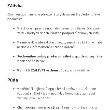
Zálivka
Chamaerops humilis je přirozeně zvyklá na sušší středomořské
podmínky.
V létě ocení pravidelnou, ale rozumnou zálivku. Občasné
zalití v horkých dnech výrazně podpoří růst nových listů.
V zimě je důležité zálivku omezit, zejména v květináči, aby
nedošlo k přemokření a hnilobě kořenů.
Suchomilné palmy preferují zálivku spodem
, zejména
v chladné části roku.
V zimě NEZALÉVAT vrchem vůbec
, ani v květináči.
Půda
V květináči nejlépe funguje lehká směs, která zůstane
vzdušná i několik let — například kombinace zahradní
zeminy, písku a perlitu.
Chamaerops humilis je
výrazně suchomilná palma
, a