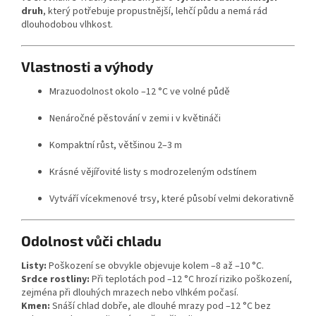
druh
, který potřebuje propustnější, lehčí půdu a nemá rád
dlouhodobou vlhkost.
Vlastnosti a výhody
Mrazuodolnost okolo –12 °C ve volné půdě
Nenáročné pěstování v zemi i v květináči
Kompaktní růst, většinou 2–3 m
Krásné vějířovité listy s modrozeleným odstínem
Vytváří vícekmenové trsy, které působí velmi dekorativně
Odolnost vůči chladu
Listy:
Poškození se obvykle objevuje kolem –8 až –10 °C.
Srdce rostliny:
Při teplotách pod –12 °C hrozí riziko poškození,
zejména při dlouhých mrazech nebo vlhkém počasí.
Kmen:
Snáší chlad dobře, ale dlouhé mrazy pod –12 °C bez