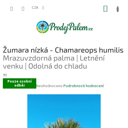
Přejít
NÁKUP
na
CZK
obsah
KOŠÍK
Žumara nízká - Chamareops humilis
Mrazuvzdorná palma | Letnění
venku | Odolná do chladu
90
Pouze osobní
odběr
Průměrné
Neohodnoceno
Podrobnosti hodnocení
hodnocení
produktu
je
0,0
z
5
hvězdiček.