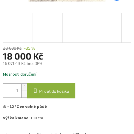
28 000 Kč
–35 %
18 000 Kč
16 071,43 Kč bez DPH
Měrná
Možnosti doručení
cena:
Přidat do košíku
❄️
–12 °C ve volné půdě
Výška kmene:
130 cm