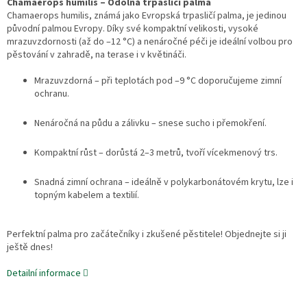
Chamaerops humilis – Odolná trpasličí palma
Chamaerops humilis, známá jako Evropská trpasličí palma, je jedinou
původní palmou Evropy. Díky své kompaktní velikosti, vysoké
mrazuvzdornosti (až do –12 °C) a nenáročné péči je ideální volbou pro
pěstování v zahradě, na terase i v květináči.
Mrazuvzdorná – při teplotách pod –9 °C doporučujeme zimní
ochranu.
Nenáročná na půdu a zálivku – snese sucho i přemokření.
Kompaktní růst – dorůstá 2–3 metrů, tvoří vícekmenový trs.
Snadná zimní ochrana – ideálně v polykarbonátovém krytu, lze i
topným kabelem a textilií.
Perfektní palma pro začátečníky i zkušené pěstitele! Objednejte si ji
ještě dnes!
Detailní informace