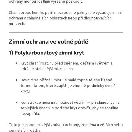
ochrany mohou rostlinu výrazně poškodit.
Chamaerops humilis patří mezi odolné palmy, ale vyžaduje zimní
ochranu v chladnějších oblastech nebo při dlouhotrvajících
mrazech.
Zimní ochrana ve volné půdě
1) Polykarbonátový zimní kryt
Kryt chrání rostlinu před sněhem, deštěm i větrem a
udržuje stabilnější mikroklima.
Dovnitř se běžně umisťuje malé topné těleso řízené
termostatem, které zajišťuje vhodné podmínky uvnitř
krytu.
Konstrukce musí mít možnost větrání — při slunečných a
teplejších dnech je potřeba kryt otevřít, aby se rostlina
nezapařila.
Toto je nejspolehlivější způsob ochrany, zejména u větších nebo
cennějších rostlin.