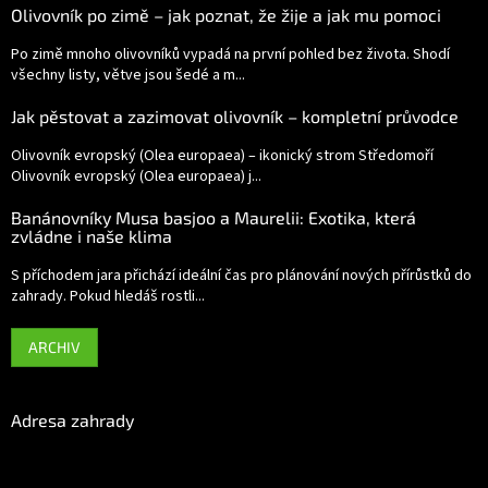
Olivovník po zimě – jak poznat, že žije a jak mu pomoci
Po zimě mnoho olivovníků vypadá na první pohled bez života. Shodí
všechny listy, větve jsou šedé a m...
Jak pěstovat a zazimovat olivovník – kompletní průvodce
Olivovník evropský (Olea europaea) – ikonický strom Středomoří
Olivovník evropský (Olea europaea) j...
Banánovníky Musa basjoo a Maurelii: Exotika, která
zvládne i naše klima
S příchodem jara přichází ideální čas pro plánování nových přírůstků do
zahrady. Pokud hledáš rostli...
ARCHIV
Adresa zahrady