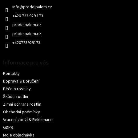
t
info
@
prodejpalem.cz
í
+420 723 929 173
prodejpalem.cz
+420723929173
Informace pro vás
Kontakty
Doprava & Doručení
Péče o rostliny
Škůdci rostlin
Zimní ochrana rostlin
Obchodní podmínky
Vrácení zboží & Reklamace
GDPR
Moje objednávka