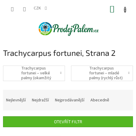
Přejít
NÁKUP
na
CZK
obsah
KOŠÍK
Trachycarpus fortunei
, Strana 2
Trachycarpus
Trachycarpus
fortunei – velké
fortunei – mladé
palmy (okamžitý
palmy (rychlý růst)
efekt)
– mladé palmy
(pěstované v
Ř
květináči)
a
Nejlevnější
Nejdražší
Nejprodávanější
Abecedně
z
e
n
OTEVŘÍT FILTR
í
p
V