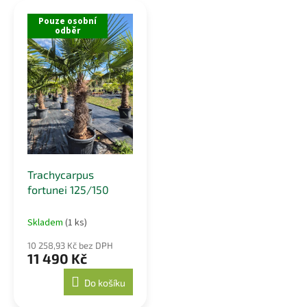
r
ý
o
Pouze osobní
p
odběr
d
i
u
s
k
p
t
r
ů
o
d
u
k
t
Trachycarpus
ů
fortunei 125/150
Skladem
(1 ks)
10 258,93 Kč bez DPH
11 490 Kč
Do košíku