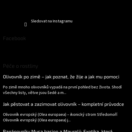
Sledovat na Instagramu
Facebook
Péče o rostliny
Olivovník po zimě – jak poznat, že žije a jak mu pomoci
Po zimě mnoho olivovníků vypadá na první pohled bez života. Shodí
všechny listy, větve jsou šedé a m...
Jak pěstovat a zazimovat olivovník – kompletní průvodce
Olivovník evropský (Olea europaea) – ikonický strom Středomoří
Olivovník evropský (Olea europaea) j...
Banánovníky Musa basjoo a Maurelii: Exotika, která