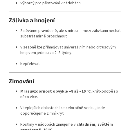
Výborný pro pěstování v nádobách.
Zálivka a hnojení
Zaléváme pravidelně, ale s mírou — mezi zálivkami nechat
substrát mírně proschnout.
V sezóně lze přihnojovat univerzálním nebo citrusovým
hnojivem jednou za 2–3 týdny.
Nepřelévat!
Zimování
Mrazuvzdornost obvykle –8 až –10 °C
, krátkodobě i o
něco více.
V teplejších oblastech lze celoročně venku, jinde
doporučujeme zimní kryt.
Rostliny v nádobách zimujeme v
chladném, světlém