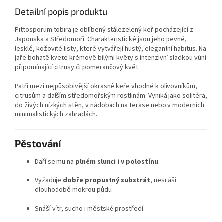
Detailní popis produktu
Pittosporum tobira je oblíbený stálezelený keř pocházející z
Japonska a Středomoří. Charakteristické jsou jeho pevné,
lesklé, kožovité listy, které vytvářejí hustý, elegantní habitus. Na
jaře bohatě kvete krémově bílými květy s intenzivní sladkou vůní
připomínající citrusy či pomerančový květ.
Patří mezi nejpůsobivější okrasné keře vhodné k olivovníkům,
citrusům a dalším středomořským rostlinám. Vyniká jako solitéra,
do živých nízkých stěn, v nádobách na terase nebo v moderních
minimalistických zahradách.
Pěstování
Daří se mu na
plném slunci i v polostínu
.
Vyžaduje
dobře propustný substrát
, nesnáší
dlouhodobě mokrou půdu.
Snáší vítr, sucho i městské prostředí.