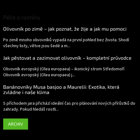
Péče o rostliny
Olivovník po zimě – jak poznat, že žije a jak mu pomoci
Po zimě mnoho olivovníků vypadá na první pohled bez života. Shodí
všechny listy, větve jsou šedé a m...
Jak pěstovat a zazimovat olivovník – kompletní průvodce
Olivovník evropský (Olea europaea) – ikonický strom Středomoří
Olivovník evropský (Olea europaea) j...
Banánovníky Musa basjoo a Maurelii: Exotika, která
zvládne i naše klima
S příchodem jara přichází ideální čas pro plánování nových přírůstků do
zahrady. Pokud hledáš rostli...
ARCHIV