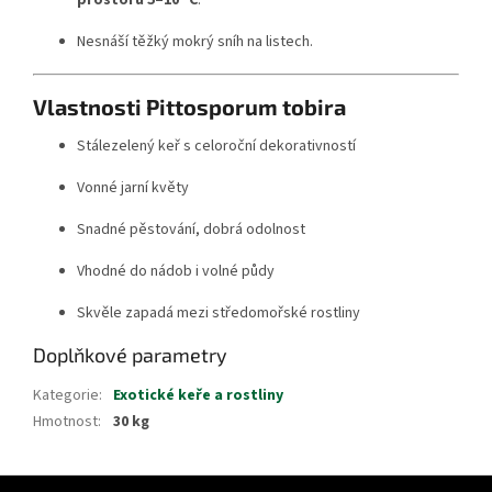
prostoru 5–10 °C
.
Nesnáší těžký mokrý sníh na listech.
Vlastnosti Pittosporum tobira
Stálezelený keř s celoroční dekorativností
Vonné jarní květy
Snadné pěstování, dobrá odolnost
Vhodné do nádob i volné půdy
Skvěle zapadá mezi středomořské rostliny
Doplňkové parametry
Kategorie
:
Exotické keře a rostliny
Hmotnost
:
30 kg
Z