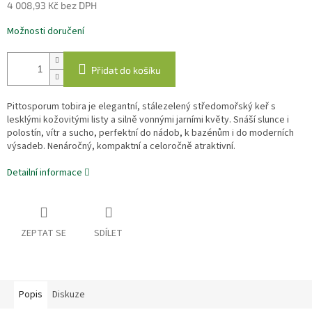
4 008,93 Kč bez DPH
Měrná
Možnosti doručení
cena:
Přidat do košíku
Pittosporum tobira je elegantní, stálezelený středomořský keř s
lesklými kožovitými listy a silně vonnými jarními květy. Snáší slunce i
polostín, vítr a sucho, perfektní do nádob, k bazénům i do moderních
výsadeb. Nenáročný, kompaktní a celoročně atraktivní.
Detailní informace
ZEPTAT SE
SDÍLET
Popis
Diskuze