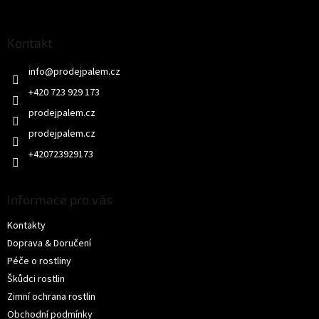
á
p
a
Kontakt
t
info
@
prodejpalem.cz
í
+420 723 929 173
prodejpalem.cz
+420723929173
Informace pro vás
Kontakty
Doprava & Doručení
Péče o rostliny
Škůdci rostlin
Zimní ochrana rostlin
Obchodní podmínky