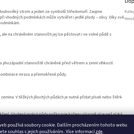
Dop
 dlouhověký strom a jeden ze symbolů Středomoří. Zaujme
Kate
ři vhodných podmínkách může vytvářet i jedlé plody – olivy. Díky své
Hmot
 podmínkám.
ale na chráněném stanovišti jej lze pěstovat i ve volné půdě s
bo jihozápadní stanoviště chráněné před větrem a zimní vlhkostí.
 kombinace mrazu a přemokřené půdy.
á zemina. V těžkých jílovitých půdách je nutné přidat písek nebo štěrk
okření. Studená mokrá půda poškozuje kořeny výrazně více než nízká
web používá soubory cookie. Dalším procházením tohoto webu
jete souhlas s jejich používáním.. Více informací
zde
.
tný substrát (např. směs zeminy, písku a štěrku), který umožňuje