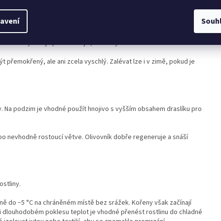
avení
Souh
nádobě vyžaduje pravidelnější, ale vždy mírnou zálivku.
t přemokřený, ale ani zcela vyschlý. Zalévat lze i v zimě, pokud je
ny. Na podzim je vhodné použít hnojivo s vyšším obsahem draslíku pro
ebo nevhodně rostoucí větve. Olivovník dobře regeneruje a snáší
stliny.
ně do −5 °C na chráněném místě bez srážek. Kořeny však začínají
ři dlouhodobém poklesu teplot je vhodné přenést rostlinu do chladné