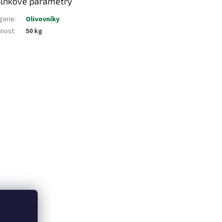
lňkové parametry
gorie
:
Olivovníky
nost
:
50 kg