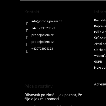
Z
á
Kontakt
Infor
p
a
Kontakt
info
@
prodejpalem.cz
t
Doprava
í
+420 723 929 173
Péče o r
Škůdci r
prodejpalem.cz
Zimní oc
+420723929173
Obchodn
Vrácení
GDPR
Moje ob
Adresa
Péče o rostliny
Olivovník po zimě – jak poznat, že
žije a jak mu pomoci