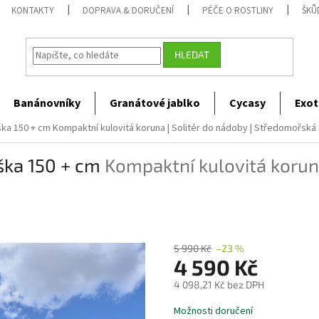
KONTAKTY
DOPRAVA & DORUČENÍ
PÉČE O ROSTLINY
ŠKŮ
HLEDAT
Banánovníky
Granátové jablko
Cycasy
Exot
ška 150 + cm
Kompaktní kulovitá koruna | Solitér do nádoby | Středomořská
ška 150 + cm
Kompaktní kulovitá koruna
5 990 Kč
–23 %
4 590 Kč
4 098,21 Kč bez DPH
Měrná
Možnosti doručení
cena: