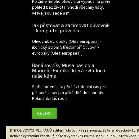
Po zimě mnoho olivovníků vypadá na první
pohled bez života. Shodí všechny listy,
větve jsou šedé a m...
Jak pěstovat a zazimovat olivovník
– kompletní průvodce
Olivovník evropský (Olea europaea) –
ikonický strom Středomoří Olivovník
evropský (Olea europaea) j...
Banánovníky Musa basjoo a
Maurelii: Exotika, která zvládne i
naše klima
S příchodem jara přichází ideální čas pro
plánování nových přírůstků do zahrady.
Pokud hledáš rostli...
ARCHIV
DNY OLIVOVÝCH VELIKÁNŮ Solitérní olivovníky se slevou až 35 % jen do soboty 15. 8
Copyright 2026
Prodejpalem.cz
. Všechna práva vyhraze
nebo do vyprodání zásob. Přijeďte si vybrat ke Chlumci nad Cidlinou - Stará Voda 7