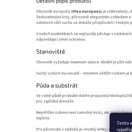
Detailní popis produktu
Olivovník evropský (
Olea europaea
) je stálezelený,
šedozelenými listy, přirozeně elegantním vzhledem a p
odolnosti vůči suchu se dokáže přizpůsobit i českým
V našich podmínkách se nejčastěji pěstuje v nádobách, 
odpovídající zimní ochranou.
Stanoviště
Olivovník vyžaduje maximum slunce. Ideální je jižní ne
Suchý vzduch mu nevadí – mnohem větším rizikem je
Půda a substrát
Ve volné půdě je ideální dobře propustná hlinitopísčit
pro zajištění drenáže.
Největším rizikem není samotný mráz, ale zimní přem
teplota.
Tento 
vyjadřu
Pro pěstování v nádobě je vhodný lehký, dobře propus