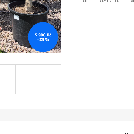
TISK
ZEPTAT SE
S
5 990 Kč
–23 %