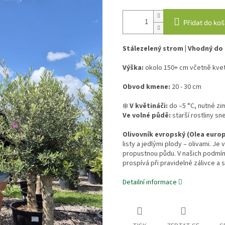
Přidat do koš
Stálezelený strom | Vhodný do
Výška:
okolo 150+ cm včetně kve
Obvod kmene:
20 - 30 cm
❄️
V květináči:
do –5 °C, nutné z
Ve volné půdě:
starší rostliny s
Olivovník evropský (Olea euro
listy a jedlými plody – olivami. Je
propustnou půdu. V našich podmín
prospívá při pravidelné zálivce a
Detailní informace