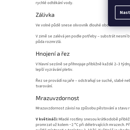
rychlé odtékání vody.
Nast
Zálivka
Ve volné půdě snese olivovník dlouhé období sucha. V 
V zimě se zalévá jen podle potřeby – substrát nesmí bý
půda rozmrzlá.
Hnojení a řez
V hlavní sezóně se přihnojuje přibližně každé 2–3 týd
lepší vyzrávání pletiv.
Řez se provádí na jaře – odstraňují se suché, slabé n
tvarování.
Mrazuvzdornost
Mrazuvzdornost závisí na způsobu pěstování a stavu ro
V květináči:
Mladé rostliny snesou krátkodobě přibliž
promrzat už kolem −2 °C při déletrvajících mrazech. P