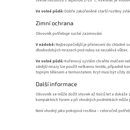
světlé místnosti s teplotou 2–10 °C. Květináč je vhodné
Ve volné půdě:
Dobře zakořeněné starší rostliny zvlá
Zimní ochrana
Olivovník potřebuje suché zazimování.
V nádobě:
Nejbezpečnější je přenesení do chladné svě
dlouhodobých mrazech pod nulou se nezalévá vůbec.
Ve volné půdě:
Kořenový systém chraňte mulčem nebo g
silnější mrazy lze použít netkanou textilii, případně
topným tělesem a termostatem. Kryt musí být vždy do
Další informace
Olivovník se může dožít stovek až tisíců let a dokáže z
kompaktních forem a při vhodných podmínkách může pl
Není vhodný jako pokojová rostlina – celoročně potřeb