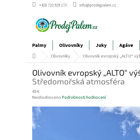
Přejít
+420 723 929 173
info@prodejpalem.cz
na
obsah
Palmy
Olivovníky
Juky
Agáve
Domů
Olivovníky
Olivovník evropský „ALTO“ vý
Olivovník evropský „ALTO“ vý
Středomořská atmosféra
454
Průměrné
Neohodnoceno
Podrobnosti hodnocení
hodnocení
produktu
je
0,0
z
5
hvězdiček.