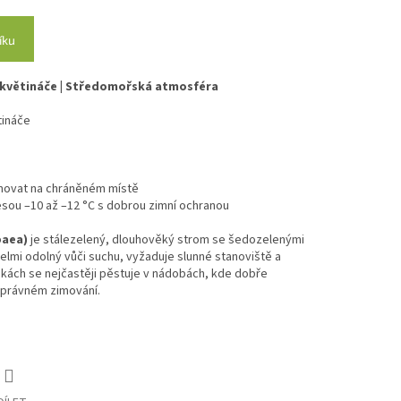
íku
 květináče | Středomořská atmosféra
tináče
imovat na chráněném místě
nesou –10 až –12 °C s dobrou zimní ochranou
paea)
je stálezelený, dlouhověký strom se šedozelenými
 velmi odolný vůči suchu, vyžaduje slunné stanoviště a
kách se nejčastěji pěstuje v nádobách, kde dobře
 správném zimování.