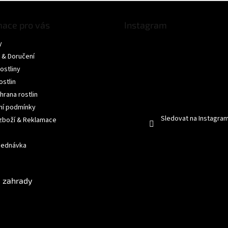
mace pro vás
Instagram
y
 & Doručení
ostliny
ostlin
hrana rostlin
í podmínky
Sledovat na Instagra
 zboží & Reklamace
jednávka
 zahrady