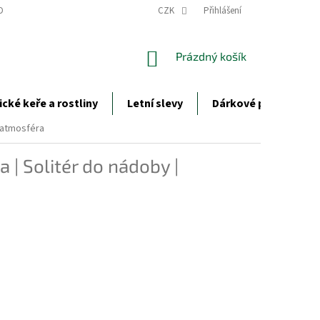
DCI ROSTLIN
ZIMNÍ OCHRANA ROSTLIN
CZK
Přihlášení
OBCHODNÍ PODMÍNKY
NÁKUPNÍ
Prázdný košík
KOŠÍK
ické keře a rostliny
Letní slevy
Dárkové poukazy
 atmosféra
 | Solitér do nádoby |