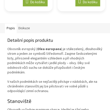
Do košíku
Do košíku
Popis
Diskuze
Detailní popis produktu
Olivovník evropský (
Olea europaea
) je stálezelený, dlouhověký
strom a jeden ze symbolů Středomoří. Zaujme šedozelenými
listy, přirozeně elegantním vzhledem a při vhodných
podmínkách může vytvářet i jedlé plody – olivy. Díky své
odolnosti vůči suchu se dokáže přizpůsobit i českým
podmínkám.
V našich podmínkách se nejčastěji pěstuje v nádobách, ale na
chráněném stanovišti jej lze pěstovat i ve volné půdě s
odpovídající zimní ochranou.
Stanoviště
Olivovník vyžaduje maximum slunce. Ideální je jižní nebo