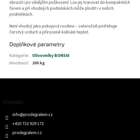
obrazit i po silnějším poškození. Lze jej tvarovat do kompaktních
forem a při vhodných podmínkách může plodit i v našich
podmínkách.
Není vhodný jako pokojová rostlina – celoročně potřebuje
čerstvý vzduch a přirozené kolísání teplot.
Doplňkové parametry
Kategorie
:
Olivovníky BONSAI
Hmotnost
:
200 kg
Z
á
p
a
Kontakt
t
info
@
prodejpalem.cz
í
+420 723 929 173