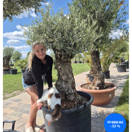
17 900 Kč
–33 %