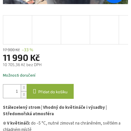
17 900 Kč
–33 %
11 990 Kč
10 705,36 Kč bez DPH
Měrná
Možnosti doručení
cena:
Přidat do košíku
Stálezelený strom | Vhodný do květináče i výsadby |
Středomořská atmosféra
❄️
V květináči:
do –5 °C, nutné zimovat na chráněném, světlém a
chladném místě