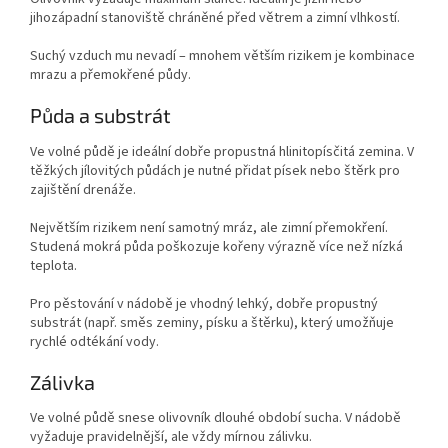
jihozápadní stanoviště chráněné před větrem a zimní vlhkostí.
Suchý vzduch mu nevadí – mnohem větším rizikem je kombinace
mrazu a přemokřené půdy.
Půda a substrát
Ve volné půdě je ideální dobře propustná hlinitopísčitá zemina. V
těžkých jílovitých půdách je nutné přidat písek nebo štěrk pro
zajištění drenáže.
Největším rizikem není samotný mráz, ale zimní přemokření.
Studená mokrá půda poškozuje kořeny výrazně více než nízká
teplota.
Pro pěstování v nádobě je vhodný lehký, dobře propustný
substrát (např. směs zeminy, písku a štěrku), který umožňuje
rychlé odtékání vody.
Zálivka
Ve volné půdě snese olivovník dlouhé období sucha. V nádobě
vyžaduje pravidelnější, ale vždy mírnou zálivku.