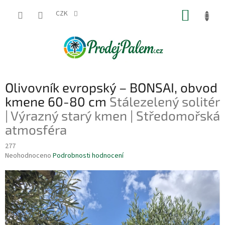
Přejít
NÁKUP
na
CZK
obsah
KOŠÍK
Olivovník evropský – BONSAI, obvod
kmene 60-80 cm
Stálezelený solitér
| Výrazný starý kmen | Středomořská
atmosféra
277
Průměrné
Neohodnoceno
Podrobnosti hodnocení
hodnocení
produktu
je
0,0
z
5
hvězdiček.