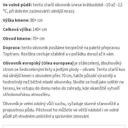
Ve volné půdě:
tento starší olivovník snese krátkodobě –10 až –12
°C, při dobrém zazimování i silnější mrazy
Výška kmene:
80+ cm
Celková výška:
140+ cm
Obvod kmene:
70+ cm
Doprava:
tento olivovník posíláme bezpečně na paletě přepravou
Toptrans. Rostlina cestuje stabilně a v pořádku dorazí až k vám.
Olivovník evropský (Olea europaea)
je stálezelený, dlouhověký
strom se šedozelenými listy a jedlými plody – olivami. Tento starší kus
má silnější kmen s obvodem přes 70 cm, takže působí výrazněji a
hodnotněji než běžné mladé olivovníky. Skvěle se hodí jako solitér na
terasu, ke vstupu do domu nebo do zahrady, kde okamžitě vytvoří
středomořskou atmosféru.
Olivovník je velmi odolný vůči suchu, vyžaduje slunné stanoviště a
propustnou půdu. Pěstovat ho můžete ve větší nádobě i ve volné
půdě při vhodném umístění a správném zimování.