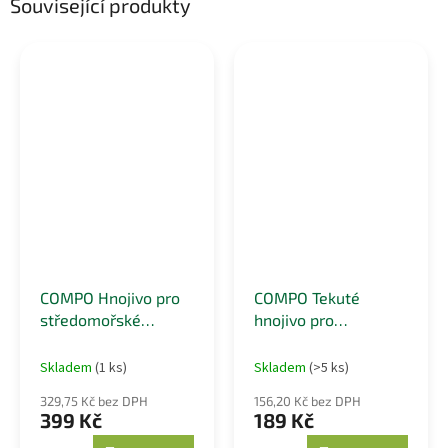
Související produkty
COMPO Hnojivo pro
COMPO Tekuté
středomořské
hnojivo pro
rostliny s
středomořské
dlouhodobým
rostliny 0,5 l
Skladem
(1 ks)
Skladem
(>5 ks)
účinkem 1,5 kg
329,75 Kč bez DPH
156,20 Kč bez DPH
399 Kč
189 Kč