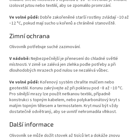
izolovat jutou nebo textilií, aby se zpomalilo promrzání.
Ve volné půdě:
Dobře zakořeněné starší rostliny zvládají −10 až
−12 °C, pokud mají sucho u kořenů a chráněné stanoviště.
Zimní ochrana
Olivovník potřebuje suché zazimování.
V nádobě:
Nejbezpečnější je přenesení do chladné světlé
místnosti. V zimě se zalévá jen zlehka podle potřeby a při
dlouhodobých mrazech pod nulou se nezalévá vůbec.
Ve volné půdě:
Kořenový systém chraňte mulčem nebo
geotextilií. Korunu zakrývejte až při poklesu pod −8 až −10 °C.
Pro silnější mrazy lze použít netkanou textilii, případně
konstrukci s topným kabelem, nebo polykarbonátový kryt s
malým topným tělesem a termostatem. Kryt musí být vždy
dostatečně odvětraný, aby se uvnitř nehromadila vlhkost.
Další informace
Olivovník se může dožít stovek až tisíců let a dokáže znovu