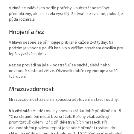
V zimě se zalévá jen podle potřeby – substrát nesmí být
přemokřený, ale ani zcela vyschlý. Zalévat lze i v zimě, pokud je
půda rozmrzlá.
Hnojení a řez
V hlavní sezóně se přihnojuje přibližně každé 2–3 týdny. Na
podzim je vhodné použít hnojivo s vyšším obsahem draslíku pro
lepší vyzrávání pletiv.
Řez se provádí na jaře – odstraňují se suché, slabé nebo
nevhodně rostoucí větve. Olivovník dobře regeneruje a snáší
tvarování.
Mrazuvzdornost
Mrazuvzdornost závisí na způsobu pěstování a stavu rostliny.
V květináči:
Mladé rostliny snesou krátkodobě přibližně do −5
°C na chráněném místě bez srážek. Kořeny však začínají
promrzat už kolem −2 °C při déletrvajících mrazech. Při
dlouhodobém poklesu teplot je vhodné přenést rostlinu do
chladné světlé místnosti s teplotou 2–10 °C. Květináč je vhodné