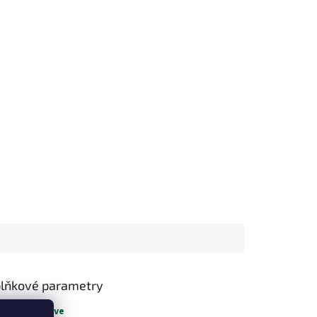
lňkové parametry
gorie
:
Agáve