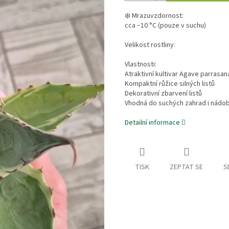
❄️ Mrazuvzdornost:
cca −10 °C (pouze v suchu)
Velikost rostliny:
Vlastnosti:
Atraktivní kultivar Agave parrasan
Kompaktní růžice silných listů
Dekorativní zbarvení listů
Vhodná do suchých zahrad i nádo
Detailní informace
TISK
ZEPTAT SE
S