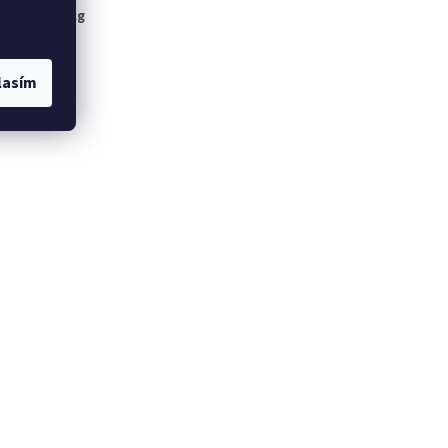
nost
:
10 kg
lasím