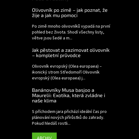
Olivovník po zimě – jak poznat, že
žije a jak mu pomoci
Po zimě mnoho olivovníků vypadá na první
pohled bez života. Shodí všechny listy,
větve jsou šedé a m...
Jak pěstovat a zazimovat olivovník
– kompletní průvodce
Olivovník evropský (Olea europaea) –
ikonický strom Středomoří Olivovník
evropský (Olea europaea) j...
Banánovníky Musa basjoo a
Maurelii: Exotika, která zvládne i
naše klima
S příchodem jara přichází ideální čas pro
plánování nových přírůstků do zahrady.
Pokud hledáš rostli...
ARCHIV