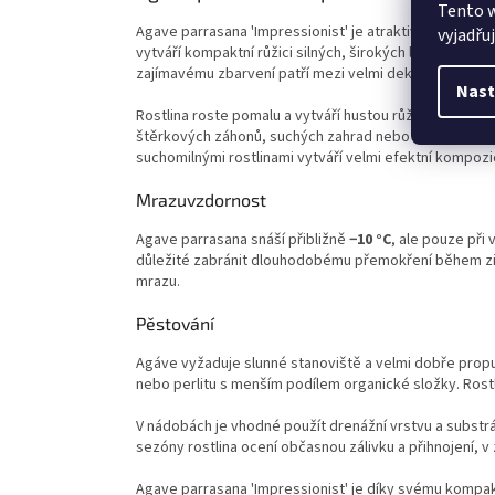
Tento 
Agave parrasana 'Impressionist' je atraktivní kultivar
vyjadřu
vytváří kompaktní růžici silných, širokých listů s výra
zajímavému zbarvení patří mezi velmi dekorativní agá
Nast
Rostlina roste pomalu a vytváří hustou růžici, která 
štěrkových záhonů, suchých zahrad nebo do nádob na 
suchomilnými rostlinami vytváří velmi efektní kompozi
Mrazuvzdornost
Agave parrasana snáší přibližně
−10 °C
, ale pouze při
důležité zabránit dlouhodobému přemokření během zim
mrazu.
Pěstování
Agáve vyžaduje slunné stanoviště a velmi dobře propus
nebo perlitu s menším podílem organické složky. Rostl
V nádobách je vhodné použít drenážní vrstvu a substr
sezóny rostlina ocení občasnou zálivku a přihnojení, 
Agave parrasana 'Impressionist' je díky svému kompak