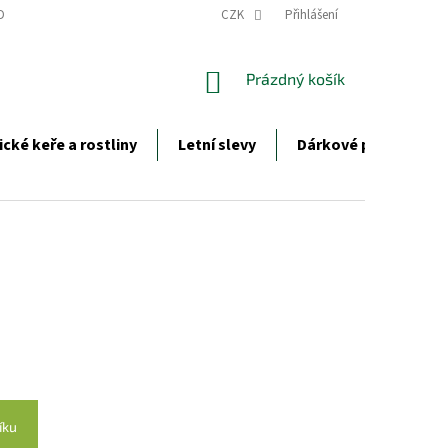
DCI ROSTLIN
ZIMNÍ OCHRANA ROSTLIN
CZK
Přihlášení
OBCHODNÍ PODMÍNKY
NÁKUPNÍ
Prázdný košík
KOŠÍK
ické keře a rostliny
Letní slevy
Dárkové poukazy
íku