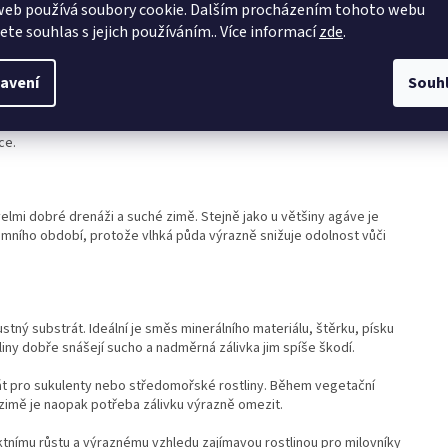
web používá soubory cookie. Dalším procházením tohoto webu
Hmot
 agáve pocházející z horských oblastí severního Mexika. Tento druh
jete souhlas s jejich používáním.. Více informací
zde
.
znou kresbou a dekorativními trny na okrajích. Díky svému tvaru a
ve vhodné pro moderní zahrady i pěstování v nádobách.
avení
Souh
si dlouhodobě zachovává kompaktní tvar. Díky tomu je vhodná do
terasách a balkonech. Ve spojení s kameny, štěrkem nebo jinými
ce.
 velmi dobré drenáži a suché zimě. Stejně jako u většiny agáve je
ního období, protože vlhká půda výrazně snižuje odolnost vůči
tný substrát. Ideální je směs minerálního materiálu, štěrku, písku
iny dobře snášejí sucho a nadměrná zálivka jim spíše škodí.
át pro sukulenty nebo středomořské rostliny. Během vegetační
v zimě je naopak potřeba zálivku výrazně omezit.
tnímu růstu a výraznému vzhledu zajímavou rostlinou pro milovníky