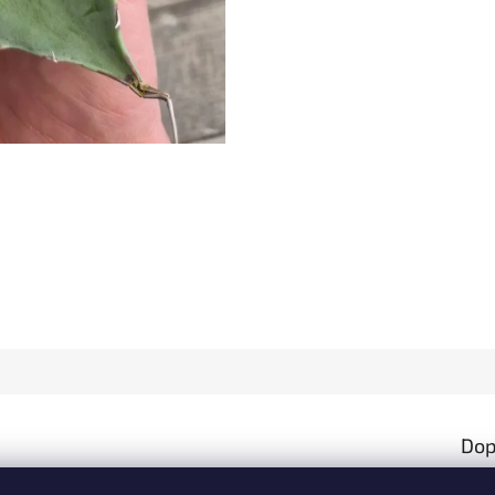
Dop
Kate