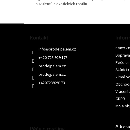
sukulentů a exotických rostlin.
Z
á
Kontakt
Infor
p
a
Kontakt
info
@
prodejpalem.cz
t
Doprava
í
+420 723 929 173
Péče o r
Škůdci r
prodejpalem.cz
Zimní oc
+420723929173
Obchodn
Vrácení
GDPR
Moje ob
Adresa
Péče o rostliny