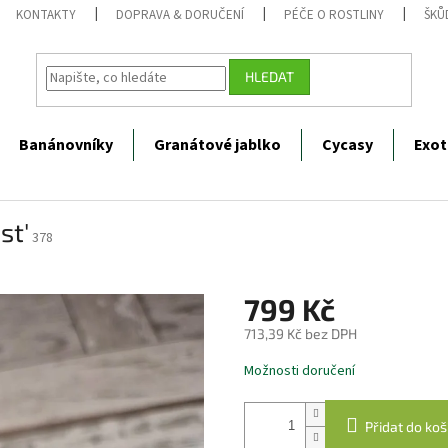
KONTAKTY
DOPRAVA & DORUČENÍ
PÉČE O ROSTLINY
ŠKŮ
HLEDAT
Banánovníky
Granátové jablko
Cycasy
Exot
st'
378
799 Kč
713,39 Kč bez DPH
Měrná
Možnosti doručení
cena:
Přidat do koš