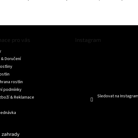
mace pro vás
Instagram
y
 & Doručení
ostliny
ostlin
hrana rostlin
í podmínky
Sledovat na Instagra
 zboží & Reklamace
jednávka
 zahrady