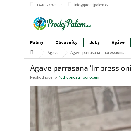
Přejít
+420 723 929 173
info@prodejpalem.cz
na
obsah
Palmy
Olivovníky
Juky
Agáve
Domů
Agáve
Agave parrasana 'Impressionist'
Agave parrasana 'Impressioni
Průměrné
Neohodnoceno
Podrobnosti hodnocení
hodnocení
produktu
je
0,0
z
5
hvězdiček.